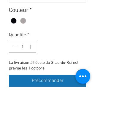
Couleur
*
Quantité
*
La livraison à l'école du Grau-du-Roi est
prévue les 1 octobre.
Précommander
Ce sweat zippé iconique enfant est
un modèle unisexe, coupe normale.
85% coton bio / 15% polyester
300 gr
Réf. Mini Cultivator